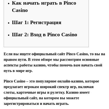
Как начать играть в Pinco
Casino
Шаг 1: Регистрация
Шаг 2: Вход в Pinco Casino
Если вы ищете официальный сайт Pinco Casino, то вы на
правом пути. В этом обзоре мы рассмотрим основные
аспекты работы казино, чтобы помочь вам начать свой
путь в мире игр.
Pinco Casino – это популярное онлайн-казино, которое
предлагает игрокам широкий спектр игр, включая
слоты, карточные игры и рулетку. Казино имеет
официальный сайт, на котором вы можете
зарегистрироваться и начать играть.