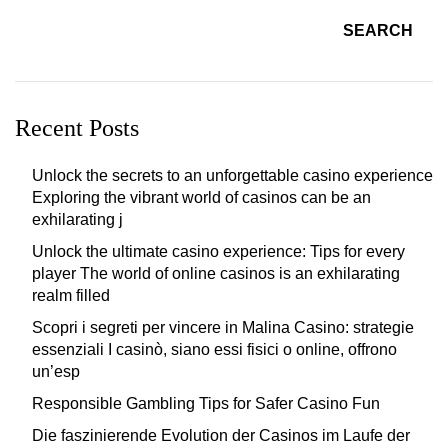
SEARCH
Recent Posts
Unlock the secrets to an unforgettable casino experience
Exploring the vibrant world of casinos can be an
exhilarating j
Unlock the ultimate casino experience: Tips for every
player The world of online casinos is an exhilarating
realm filled
Scopri i segreti per vincere in Malina Casino: strategie
essenziali I casinò, siano essi fisici o online, offrono
un’esp
Responsible Gambling Tips for Safer Casino Fun
Die faszinierende Evolution der Casinos im Laufe der