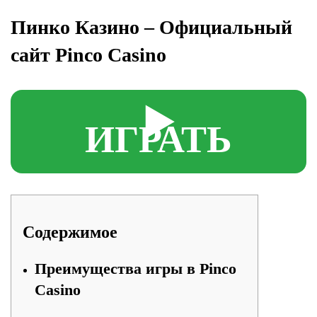
Пинко Казино – Официальный
сайт Pinco Casino
▶️
ИГРАТЬ
Содержимое
Преимущества игры в Pinco
Casino