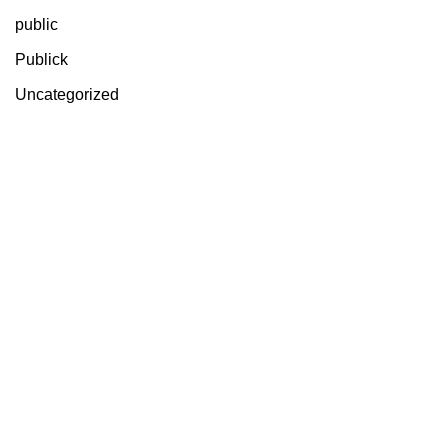
public
Publick
Uncategorized
Schedule An Online Appointment
With Me
Schedule Now