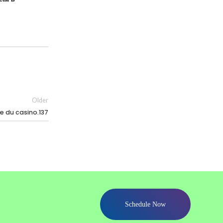
Older
ce du casino.137
Schedule Now