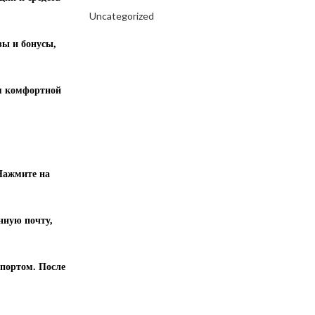
Uncategorized
зы и бонусы,
ля комфортной
 Нажмите на
нную почту,
спортом. После