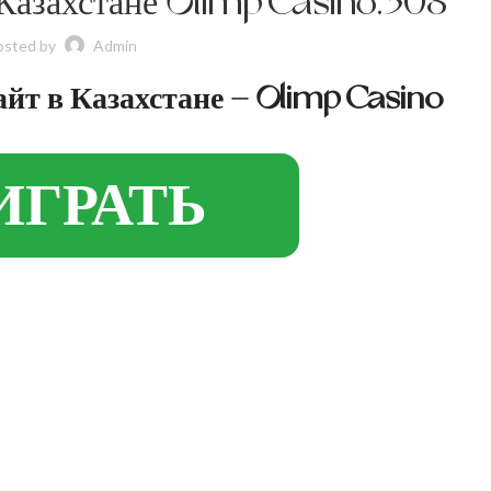
Казахстане Olimp Casino.308
osted by
Admin
т в Казахстане – Olimp Casino
 ИГРАТЬ