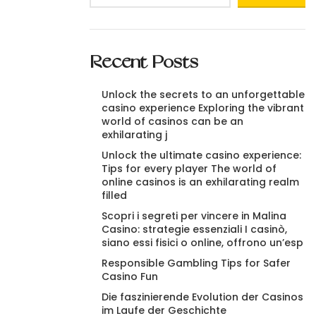
Recent Posts
Unlock the secrets to an unforgettable
casino experience Exploring the vibrant
world of casinos can be an
exhilarating j
Unlock the ultimate casino experience:
Tips for every player The world of
online casinos is an exhilarating realm
filled
Scopri i segreti per vincere in Malina
Casino: strategie essenziali I casinò,
siano essi fisici o online, offrono un’esp
Responsible Gambling Tips for Safer
Casino Fun
Die faszinierende Evolution der Casinos
im Laufe der Geschichte