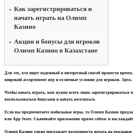
Как зарегистрироваться и
начать играть на Олимп
Казино
Акции и бонусы для игроков
Олимп Казино в Казахстане
Для тех, кто ищет надежный и интересный способ провести врем
широкий ассортимент игр и отличные условия для игроков. Здесь
Чтобы начать играть, вам нужно всего лишь зарегистрироваться н
воспользоваться бонусами и начать веселиться.
Если вы предпочитаете мобильные игры, то Олимп Казино предлаг
или App Store. Скачивайте приложение прямо сейчас и наслаждайте
Олимп Казино также предлагает возможность играть на реальные 