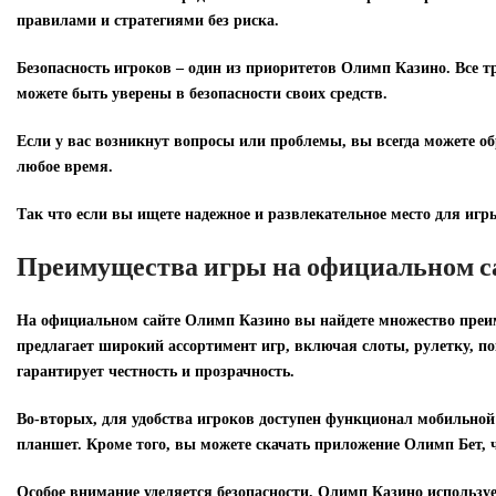
правилами и стратегиями без риска.
Безопасность игроков – один из приоритетов Олимп Казино. Все
можете быть уверены в безопасности своих средств.
Если у вас возникнут вопросы или проблемы, вы всегда можете о
любое время.
Так что если вы ищете надежное и развлекательное место для иг
Преимущества игры на официальном с
На официальном сайте Олимп Казино вы найдете множество преиму
предлагает широкий ассортимент игр, включая слоты, рулетку, п
гарантирует честность и прозрачность.
Во-вторых, для удобства игроков доступен функционал мобильной 
планшет. Кроме того, вы можете скачать приложение Олимп Бет, ч
Особое внимание уделяется безопасности. Олимп Казино использ