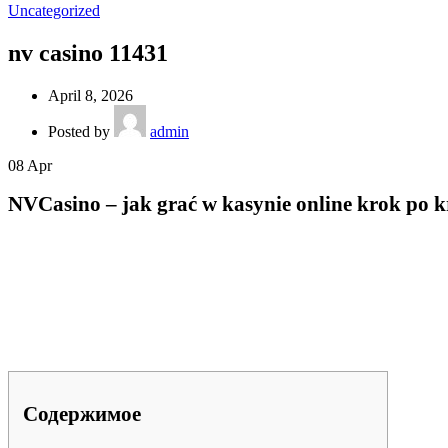
Uncategorized
nv casino 11431
April 8, 2026
Posted by
admin
08
Apr
NVCasino – jak grać w kasynie online krok po 
Содержимое