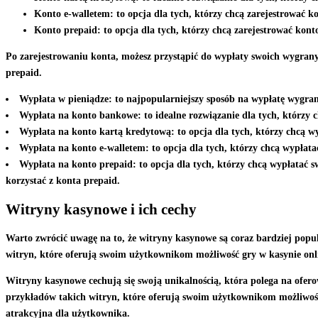
Konto e-walletem: to opcja dla tych, którzy chcą zarejestrować ko
Konto prepaid: to opcja dla tych, którzy chcą zarejestrować konto
Po zarejestrowaniu konta, możesz przystąpić do wypłaty swoich wygran
prepaid.
Wypłata w pieniądze: to najpopularniejszy sposób na wypłatę wygra
Wypłata na konto bankowe: to idealne rozwiązanie dla tych, którzy 
Wypłata na konto kartą kredytową: to opcja dla tych, którzy chcą wy
Wypłata na konto e-walletem: to opcja dla tych, którzy chcą wypłatać
Wypłata na konto prepaid: to opcja dla tych, którzy chcą wypłatać sw
korzystać z konta prepaid.
Witryny kasynowe i ich cechy
Warto zwrócić uwagę na to, że witryny kasynowe są coraz bardziej popu
witryn, które oferują swoim użytkownikom możliwość gry w kasynie onl
Witryny kasynowe cechują się swoją unikalnością, która polega na oferow
przykładów takich witryn, które oferują swoim użytkownikom możliwość
atrakcyjna dla użytkownika.