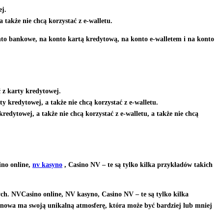
ej.
 także nie chcą korzystać z e-walletu.
nto bankowe, na konto kartą kredytową, na konto e-walletem i na konto
 z karty kredytowej.
y kredytowej, a także nie chcą korzystać z e-walletu.
redytowej, a także nie chcą korzystać z e-walletu, a także nie chcą
ino online,
nv kasyno
, Casino NV – te są tylko kilka przykładów takich
nych. NVCasino online, NV kasyno, Casino NV – te są tylko kilka
ynowa ma swoją unikalną atmosferę, która może być bardziej lub mniej