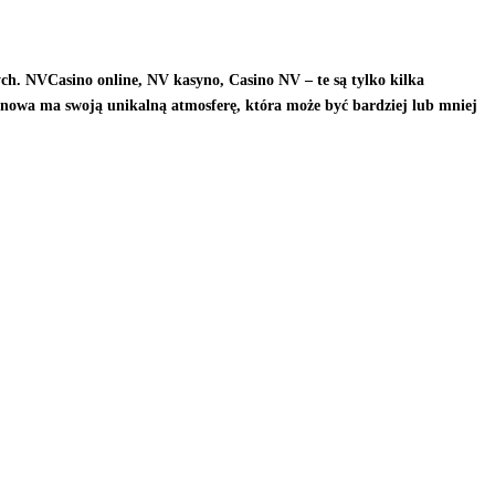
nych. NVCasino online, NV kasyno, Casino NV – te są tylko kilka
ynowa ma swoją unikalną atmosferę, która może być bardziej lub mniej