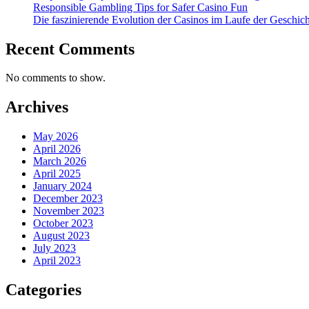
Responsible Gambling Tips for Safer Casino Fun
Die faszinierende Evolution der Casinos im Laufe der Geschich
Recent Comments
No comments to show.
Archives
May 2026
April 2026
March 2026
April 2025
January 2024
December 2023
November 2023
October 2023
August 2023
July 2023
April 2023
Categories