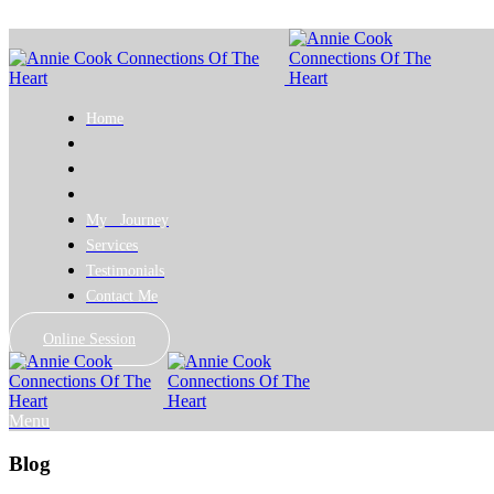
ADD ANYTHING HERE OR JUST REMOVE IT…
Home
My Journey
Services
Testimonials
Contact Me
Online Session
Menu
Blog