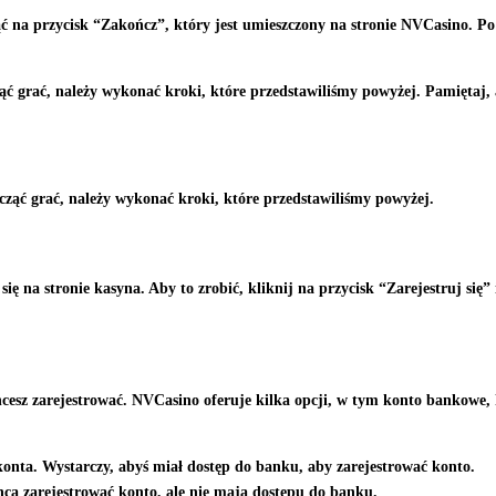
ć na przycisk “Zakończ”, który jest umieszczony na stronie NVCasino. Po
ząć grać, należy wykonać kroki, które przedstawiliśmy powyżej. Pamiętaj
acząć grać, należy wykonać kroki, które przedstawiliśmy powyżej.
 na stronie kasyna. Aby to zrobić, kliknij na przycisk “Zarejestruj się”
chcesz zarejestrować. NVCasino oferuje kilka opcji, w tym konto bankowe
onta. Wystarczy, abyś miał dostęp do banku, aby zarejestrować konto.
hcą zarejestrować konto, ale nie mają dostępu do banku.