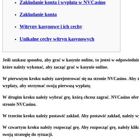
Zakładanie konta i wypłata w NVCasino
Zakładanie konta
Witryny kasynowe i ich cechy
Unikalne cechy witryn kasynowych
Jeśli szukasz sposobu, aby grać w kasynie online, to jesteś w odpowied
które należy wykonać, aby zacząć grać w kasynie online.
W pierwszym kroku należy zarejestrować się na stronie NVCasino. Aby za
wypłaty, aby otrzymać swoją pierwszą wypłatę.
W drugim kroku należy wybrać grę, którą chcesz zagrać. NVCasino oferuj
stronie NVCasino.
W trzecim kroku należy postawić zakład. Aby postawić zakład, należy wy
W czwartym kroku należy rozpocząć grę. Aby rozpocząć grę, należy klik
swoją strategię do sytuacji.