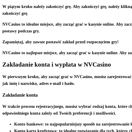
W piątym kroku należy zakończyć grę. Aby zakończyć grę, należy klikną
zakończyć grę.
NVCasino to idealne miejsce, aby zacząć grać w kasynie online. Aby zac
postawy podczas gry.
Zapamiętaj, aby zawsze postawić zakład przed rozpoczęciem gry!
NVCasino to najlepsze miejsce, aby zacząć grać w kasynie online. Aby z
Zakładanie konta i wypłata w NVCasino
W pierwszym kroku, aby zacząć grać w NVCasino, musisz zarejestrować się
jak imię i nazwisko, adres e-mail i hasło.
Zakładanie konta
W trakcie procesu rejestracyjnego, musisz wybrać rodzaj konta, które 
odpowiedniego konta zależy od Twoich preferencji i możliwości.
Konto bankowe: to najpopularniejszy sposób na zarejestrowanie k
Konto kartą kredytową: to idealne rozwiązanie dla tych, którzy c