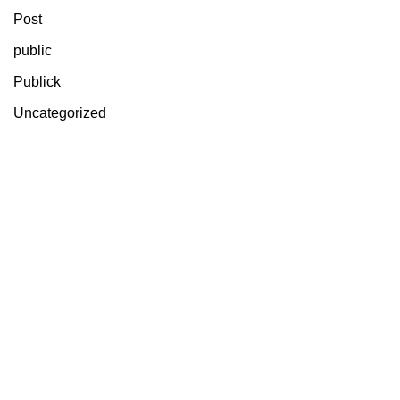
Post
public
Publick
Uncategorized
Schedule An Online Appointment
With Me
Schedule Now