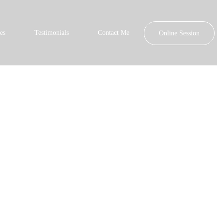
es
Testimonials
Contact Me
Online Session
etten